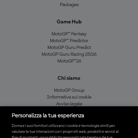
Packages
Game Hub
MotoGP™ Fantasy
MotoGP™ Predictor
MotoGP Guru Predict
MotoGP Guru Racing 25/26
MotoGP™26
Chi siamo
MotoGP Group
Informativa sui cookie
Avviso legale
Informativa sulla privacy
Personalizza la tua esperienza
Condizioni di acquisto
Dorna e i suoi fornitori utilizzano i cookie e tecnologie simili per
valutare le tue interazioni con i propri siti web, prodotti e servizi al
fine di mostrarti una pubblicità personalizzata basata sulle tue