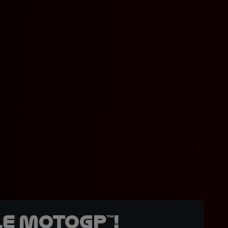
e MotoGP™!