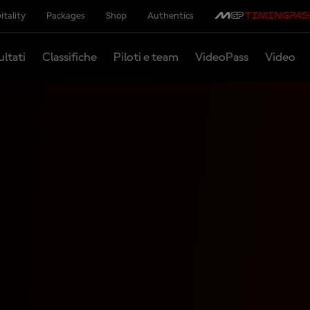
itality
Packages
Shop
Authentics
ultati
Classifiche
Piloti e team
VideoPass
Video