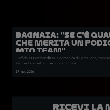
Bagnaia: "Se c'è qu
che merita un podio
mio team"
L'ufficiale Ducati analizza la domenica di Barcellona, compre
Zarco e l'inaspettato terzo posto finale
17 mag 2026
Ricevi la