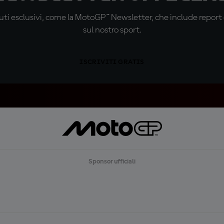
ti esclusivi, come la MotoGP™ Newsletter, che include report de
sul nostro sport.
ISCRIVITI GRATIS
Sponsor ufficiali