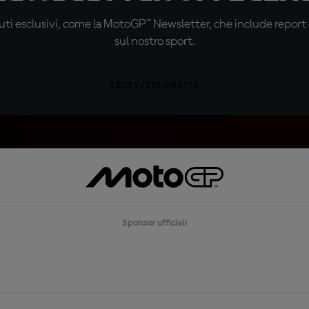
ti esclusivi, come la MotoGP™ Newsletter, che include report de
sul nostro sport.
ISCRIVITI GRATIS
Sponsor ufficiali