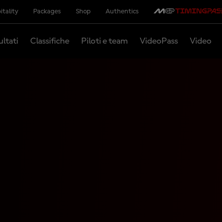
itality
Packages
Shop
Authentics
ultati
Classifiche
Piloti e team
VideoPass
Video