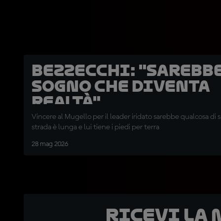
Bezzecchi: "Sarebb
sogno che diventa
realtà"
Vincere al Mugello per il leader iridato sarebbe qualcosa di s
strada è lunga e lui tiene i piedi per terra
28 mag 2026
Ricevi la