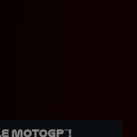
e MotoGP™!