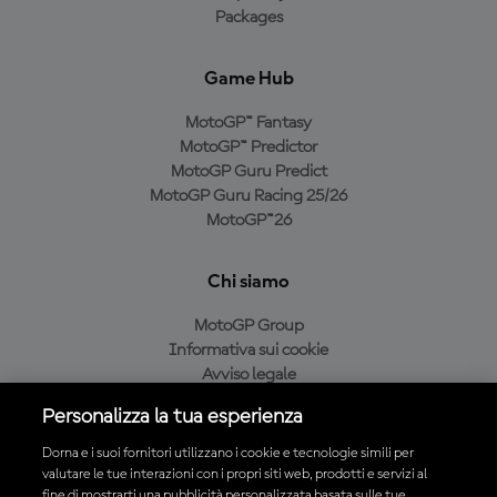
Packages
Game Hub
MotoGP™ Fantasy
MotoGP™ Predictor
MotoGP Guru Predict
MotoGP Guru Racing 25/26
MotoGP™26
Chi siamo
MotoGP Group
Informativa sui cookie
Avviso legale
Informativa sulla privacy
Personalizza la tua esperienza
Condizioni di acquisto
Dorna e i suoi fornitori utilizzano i cookie e tecnologie simili per
valutare le tue interazioni con i propri siti web, prodotti e servizi al
fine di mostrarti una pubblicità personalizzata basata sulle tue