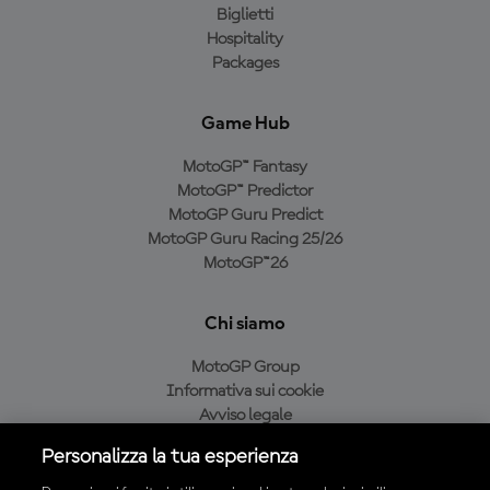
Biglietti
Hospitality
Packages
Game Hub
MotoGP™ Fantasy
MotoGP™ Predictor
MotoGP Guru Predict
MotoGP Guru Racing 25/26
MotoGP™26
Chi siamo
MotoGP Group
Informativa sui cookie
Avviso legale
Informativa sulla privacy
Personalizza la tua esperienza
Condizioni di acquisto