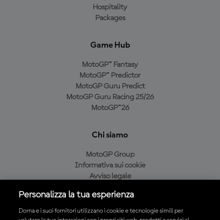
Hospitality
Packages
Game Hub
MotoGP™ Fantasy
MotoGP™ Predictor
MotoGP Guru Predict
MotoGP Guru Racing 25/26
MotoGP™26
Chi siamo
MotoGP Group
Informativa sui cookie
Avviso legale
Informativa sulla privacy
Personalizza la tua esperienza
Condizioni di acquisto
Dorna e i suoi fornitori utilizzano i cookie e tecnologie simili per