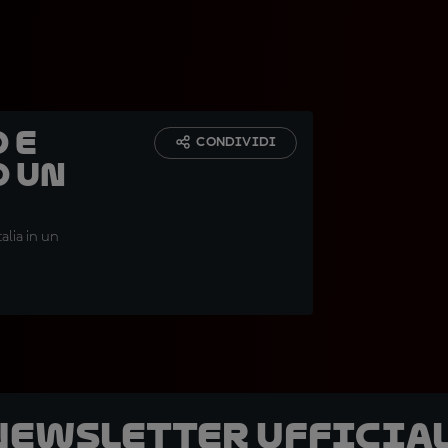
 e
CONDIVIDI
o un
alia in un
 newsletter ufficial