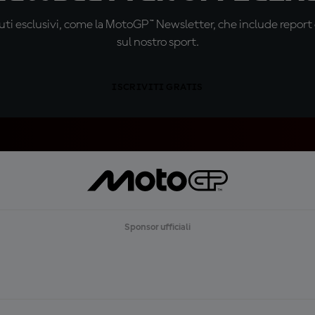
ti esclusivi, come la MotoGP™ Newsletter, che include report de
sul nostro sport.
ISCRIVITI GRATIS
Sponsor ufficiali