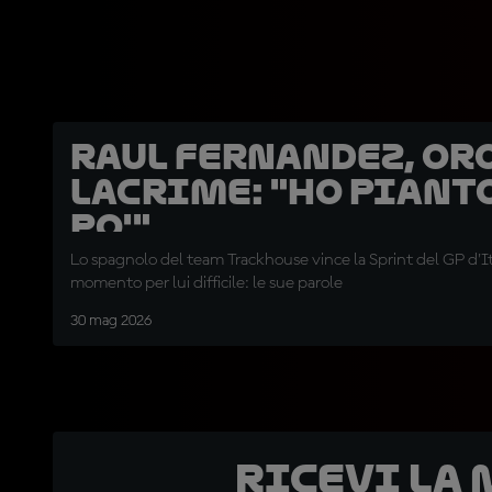
Raul Fernandez, oro
lacrime: "Ho piant
po'"
Lo spagnolo del team Trackhouse vince la Sprint del GP d'It
momento per lui difficile: le sue parole
30 mag 2026
Ricevi la