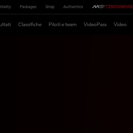
itality
Packages
Shop
Authentics
ultati
Classifiche
Piloti e team
VideoPass
Video