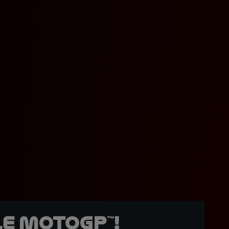
e MotoGP™!