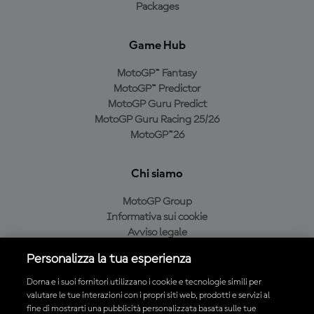
Packages
Game Hub
MotoGP™ Fantasy
MotoGP™ Predictor
MotoGP Guru Predict
MotoGP Guru Racing 25/26
MotoGP™26
Chi siamo
MotoGP Group
Informativa sui cookie
Avviso legale
Informativa sulla privacy
Personalizza la tua esperienza
Condizioni di acquisto
Dorna e i suoi fornitori utilizzano i cookie e tecnologie simili per
valutare le tue interazioni con i propri siti web, prodotti e servizi al
fine di mostrarti una pubblicità personalizzata basata sulle tue