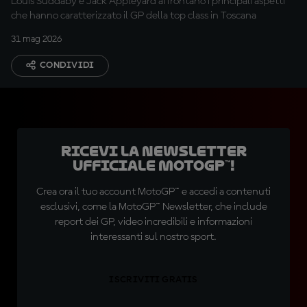
Louis Suddaby e Jack Appleyard affrontano i principali aspetti
che hanno caratterizzato il GP della top class in Toscana
31 mag 2026
CONDIVIDI
Ricevi la newsletter
ufficiale MotoGP™!
Crea ora il tuo account MotoGP™ e accedi a contenuti
esclusivi, come la MotoGP™ Newsletter, che include
report dei GP, video incredibili e informazioni
interessanti sul nostro sport.
ISCRIVITI GRATIS