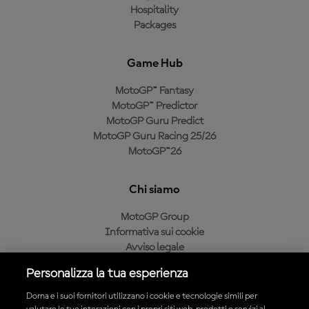
Hospitality
Packages
Game Hub
MotoGP™ Fantasy
MotoGP™ Predictor
MotoGP Guru Predict
MotoGP Guru Racing 25/26
MotoGP™26
Chi siamo
MotoGP Group
Informativa sui cookie
Avviso legale
Informativa sulla privacy
Personalizza la tua esperienza
Condizioni di acquisto
Dorna e i suoi fornitori utilizzano i cookie e tecnologie simili per