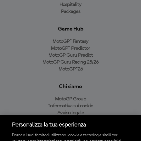
Hospitality
Packages
Game Hub
MotoGP™ Fantasy
MotoGP™ Predictor
MotoGP Guru Predict
MotoGP Guru Racing 25/26
MotoGP™26
Chi siamo
MotoGP Group
Informativa sui cookie
Avviso legale
Informativa sulla privacy
Personalizza la tua esperienza
Condizioni di acquisto
Dorna e i suoi fornitori utilizzano i cookie e tecnologie simili per