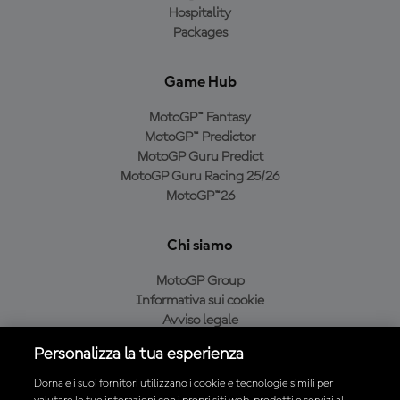
Hospitality
Packages
Game Hub
MotoGP™ Fantasy
MotoGP™ Predictor
MotoGP Guru Predict
MotoGP Guru Racing 25/26
MotoGP™26
Chi siamo
MotoGP Group
Informativa sui cookie
Avviso legale
Informativa sulla privacy
Personalizza la tua esperienza
Condizioni di acquisto
Dorna e i suoi fornitori utilizzano i cookie e tecnologie simili per