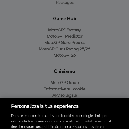
Packages
Game Hub
MotoGP™ Fantasy
MotoGP™ Predictor
MotoGP Guru Predict
MotoGP Guru Racing 25/26
MotoGP™26
Chi siamo
MotoGP Group
Informativa sui cookie
Avviso legale
Informativa sulla privacy
Personalizza la tua esperienza
Condizioni di acquisto
Dorna e i suoi fornitori utilizzano i cookie e tecnologie simili per
valutare le tue interazioni con i propri siti web, prodotti e servizi al
fine di mostrarti una pubblicità personalizzata basata sulle tue