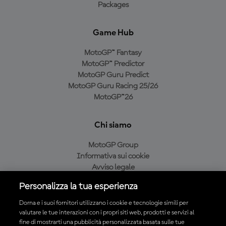
Packages
Game Hub
MotoGP™ Fantasy
MotoGP™ Predictor
MotoGP Guru Predict
MotoGP Guru Racing 25/26
MotoGP™26
Chi siamo
MotoGP Group
Informativa sui cookie
Avviso legale
Informativa sulla privacy
Personalizza la tua esperienza
Condizioni di acquisto
Dorna e i suoi fornitori utilizzano i cookie e tecnologie simili per
valutare le tue interazioni con i propri siti web, prodotti e servizi al
fine di mostrarti una pubblicità personalizzata basata sulle tue