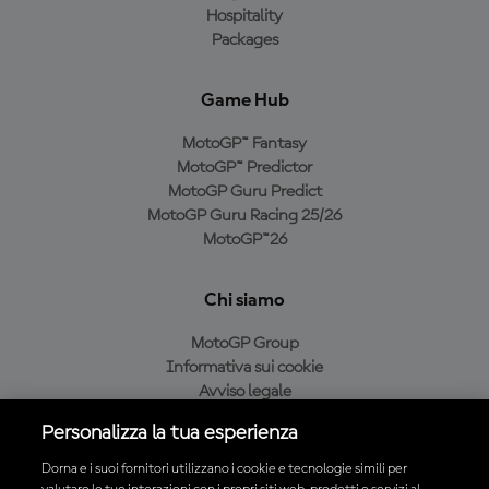
Hospitality
Packages
Game Hub
MotoGP™ Fantasy
MotoGP™ Predictor
MotoGP Guru Predict
MotoGP Guru Racing 25/26
MotoGP™26
Chi siamo
MotoGP Group
Informativa sui cookie
Avviso legale
Informativa sulla privacy
Personalizza la tua esperienza
Condizioni di acquisto
Dorna e i suoi fornitori utilizzano i cookie e tecnologie simili per