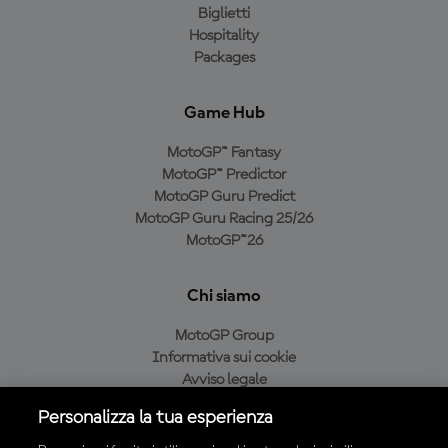
Biglietti
Hospitality
Packages
Game Hub
MotoGP™ Fantasy
MotoGP™ Predictor
MotoGP Guru Predict
MotoGP Guru Racing 25/26
MotoGP™26
Chi siamo
MotoGP Group
Informativa sui cookie
Avviso legale
Informativa sulla privacy
Personalizza la tua esperienza
Condizioni di acquisto