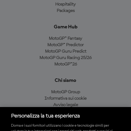
Hospitality
Packages
Game Hub
MotoGP™ Fantasy
MotoGP™ Predictor
MotoGP Guru Predict
MotoGP Guru Racing 25/26
MotoGP™26
Chi siamo
MotoGP Group
Informativa sui cookie
Avviso legale
Informativa sulla privacy
Personalizza la tua esperienza
Condizioni di acquisto
Dorna e i suoi fornitori utilizzano i cookie e tecnologie simili per