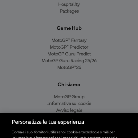
Hospitality
Packages
Game Hub
MotoGP™ Fantasy
MotoGP™ Predictor
MotoGP Guru Predict
MotoGP Guru Racing 25/26
MotoGP™26
Chi siamo
MotoGP Group
Informativa sui cookie
Avviso legale
Informativa sulla privacy
Personalizza la tua esperienza
Condizioni di acquisto
Dorna e i suoi fornitori utilizzano i cookie e tecnologie simili per