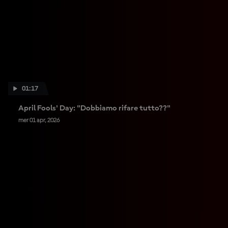
01:17
April Fools' Day: "Dobbiamo rifare tutto??"
mer 01 apr, 2026