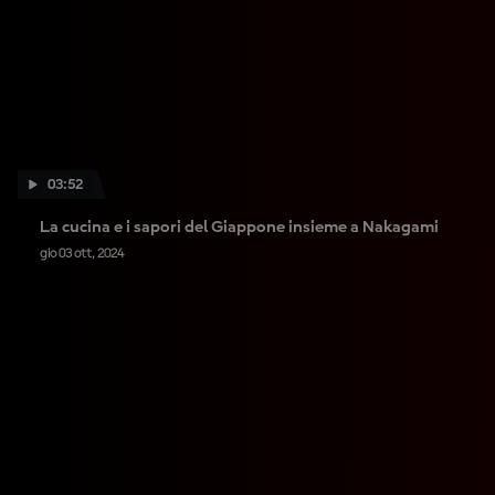
03:52
La cucina e i sapori del Giappone insieme a Nakagami
gio 03 ott, 2024