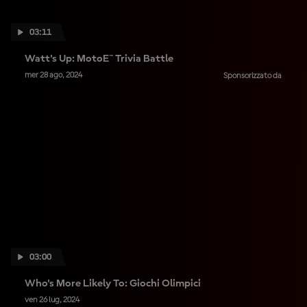
03:11
Watt's Up: MotoE™ Trivia Battle
mer 28 ago, 2024
Sponsorizzato da
03:00
Who's More Likely To: Giochi Olimpici
ven 26 lug, 2024