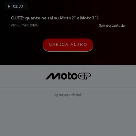
01:30
QUIZ: quante ne sai su Moto2™ e Moto3™?
ven 31 mag, 2024
Sponsorizzato da
CARICA ALTRO
C
A
R
I
C
A
A
L
T
R
Sponsor ufficiali
O