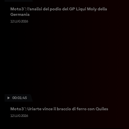
Moto3™: l'analisi del podio del GP Liqui Moly della
Germania
12 LUG 2026
00:01:45
Moto3™: Uriarte vince il braccio di ferro con Quiles
12 LUG 2026