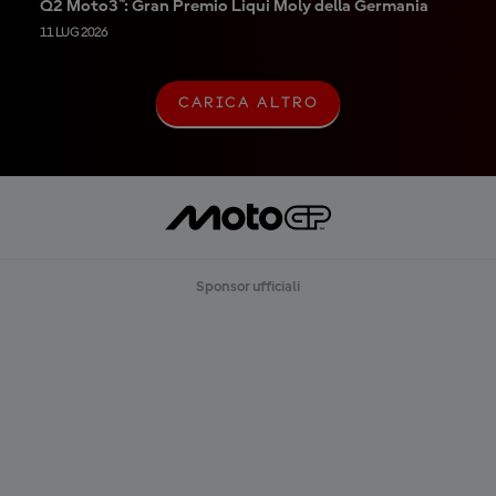
Q2 Moto3™: Gran Premio Liqui Moly della Germania
11 LUG 2026
CARICA ALTRO
C
A
R
I
C
A
A
L
T
R
Sponsor ufficiali
O