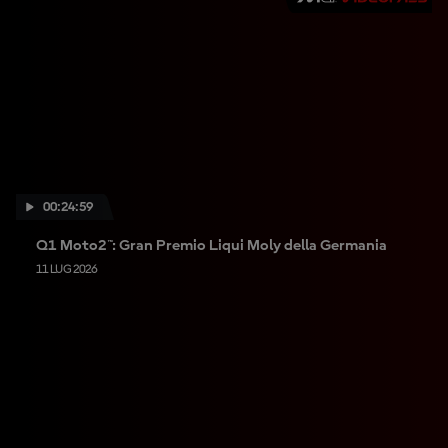
00:24:59
Q1 Moto2™: Gran Premio Liqui Moly della Germania
11 LUG 2026