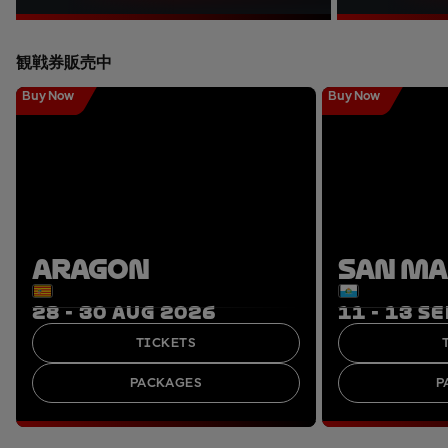
観戦券販売中
Buy Now
Buy Now
ARAGON
SAN M
28 - 30 AUG 2026
11 - 13 S
TICKETS
PACKAGES
P