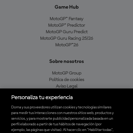
Game Hub
MotoGP™ Fantasy
MotoGP™ Predictor
MotoGP Guru Predict
MotoGP Guru Racing 25/26
MotoGP™26
Sobre nosotros
MotoGP Group
Política de cookies
Aviso Legal
Política de privacidad
Personaliza tu experiencia
Política de compra
Dorna y sus proveedores utilizan cookies y tecnologías similares
para medir tus interacciones con nuestros sitios web, productos y
servicios, y para mostrarte publicidad personalizada basada en un
Descarga la aplicación oficial de MotoGP™
perfil elaborado a partir de tus hábitos de navegación (por
ejemplo, las páginas que visitas). Al hacer clic en "Habilitar todas",