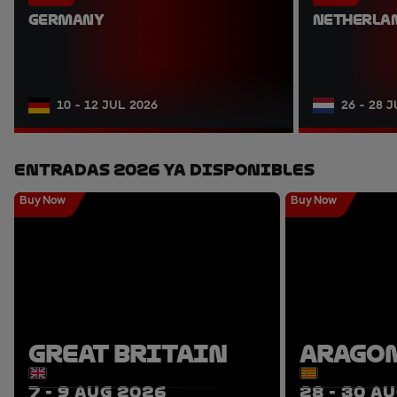
GERMANY
NETHERLA
10 - 12 JUL 2026
26 - 28 
Entradas 2026 Ya Disponibles
Buy Now
Buy Now
GREAT BRITAIN
ARAGO
7 - 9 AUG 2026
28 - 30 A