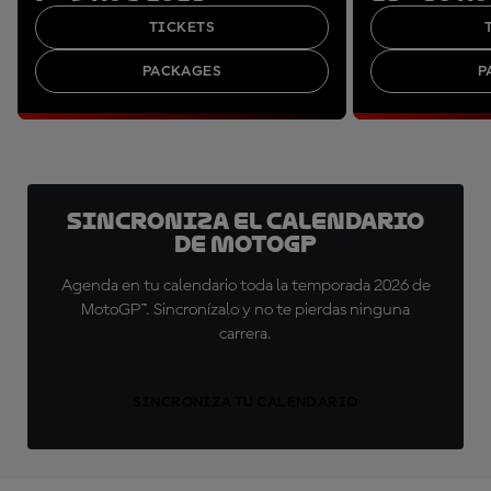
TICKETS
PACKAGES
P
Sincroniza el calendario
de MotoGP
Agenda en tu calendario toda la temporada 2026 de
MotoGP™. Sincronízalo y no te pierdas ninguna
carrera.
SINCRONIZA TU CALENDARIO