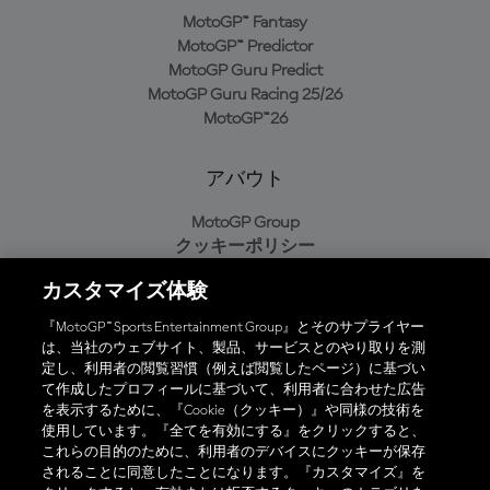
MotoGP™ Fantasy
MotoGP™ Predictor
MotoGP Guru Predict
MotoGP Guru Racing 25/26
MotoGP™26
アバウト
MotoGP Group
クッキーポリシー
利用規約
カスタマイズ体験
プライバシーポリシー
購入ポリシー
『MotoGP™ Sports Entertainment Group』とそのサプライヤー
は、当社のウェブサイト、製品、サービスとのやり取りを測
定し、利用者の閲覧習慣（例えば閲覧したページ）に基づい
て作成したプロフィールに基づいて、利用者に合わせた広告
オフィシャルアプリ
を表示するために、『Cookie（クッキー）』や同様の技術を
使用しています。『全てを有効にする』をクリックすると、
これらの目的のために、利用者のデバイスにクッキーが保存
されることに同意したことになります。『カスタマイズ』を