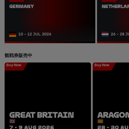
GERMANY
NETHERLA
10 - 12 JUL 2026
26 - 28 
観戦券販売中
Buy Now
Buy Now
GREAT BRITAIN
ARAGO
7 - 9 AUG 2026
28 - 30 A