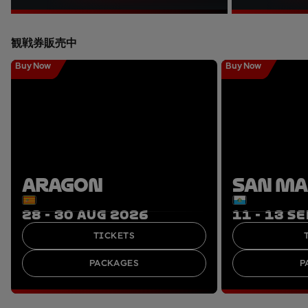
観戦券販売中
Buy Now
Buy Now
ARAGON
SAN M
28 - 30 AUG 2026
11 - 13 S
TICKETS
PACKAGES
P