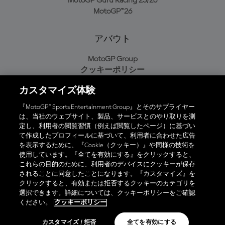
MotoGP Guru Racing 25/26
MotoGP™26
アバウト
MotoGP Group
クッキーポリシー
利用規約
カスタマイズ体験
プライバシーポリシー
購入ポリシー
『MotoGP™ Sports Entertainment Group』とそのサプライヤー
は、当社のウェブサイト、製品、サービスとのやり取りを測
定し、利用者の閲覧習慣（例えば閲覧したページ）に基づい
て作成したプロフィールに基づいて、利用者に合わせた広告
オフィシャルアプリ
を表示するために、『Cookie（クッキー）』や同様の技術を
使用しています。『全てを有効にする』をクリックすると、
これらの目的のために、利用者のデバイスにクッキーが保存
されることに同意したことになります。『カスタマイズ』を
クリックすると、有効または拒否するクッキーのカテゴリを
選択できます。詳細については、クッキーポリシーをご確認
© 2026 MotoGP Sports Entertainment Group. 全著作権所有。全ての
ください。
クッキーポリシー
商標はそれぞれの所有者に帰属。
カスタマイズ / 拒否
全てを有効にする