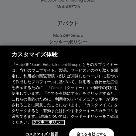
MotoGP Guru Racing 25/26
MotoGP™26
アバウト
MotoGP Group
クッキーポリシー
利用規約
カスタマイズ体験
プライバシーポリシー
購入ポリシー
『MotoGP™ Sports Entertainment Group』とそのサプライヤー
は、当社のウェブサイト、製品、サービスとのやり取りを測
定し、利用者の閲覧習慣（例えば閲覧したページ）に基づい
て作成したプロフィールに基づいて、利用者に合わせた広告
オフィシャルアプリ
を表示するために、『Cookie（クッキー）』や同様の技術を
使用しています。『全てを有効にする』をクリックすると、
これらの目的のために、利用者のデバイスにクッキーが保存
されることに同意したことになります。『カスタマイズ』を
クリックすると、有効または拒否するクッキーのカテゴリを
選択できます。詳細については、クッキーポリシーをご確認
© 2026 MotoGP Sports Entertainment Group. 全著作権所有。全ての
ください。
クッキーポリシー
商標はそれぞれの所有者に帰属。
カスタマイズ / 拒否
全てを有効にする