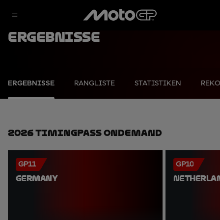
Ergebnisse
ERGEBNISSE
RANGLISTE
STATISTIKEN
REK
2026 TimingPass OnDemand
GP11
GP10
GERMANY
NETHERLA