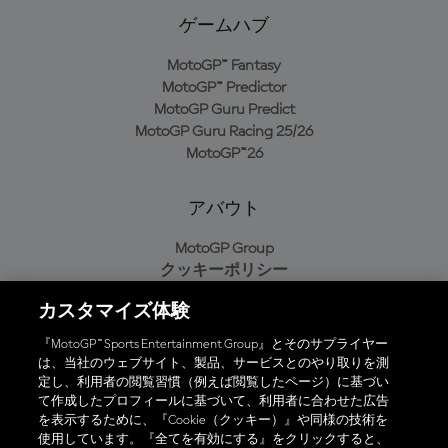
ゲームハブ
MotoGP™ Fantasy
MotoGP™ Predictor
MotoGP Guru Predict
MotoGP Guru Racing 25/26
MotoGP™26
アバウト
MotoGP Group
クッキーポリシー
利用規約
カスタマイズ体験
プライバシーポリシー
購入ポリシー
『MotoGP™ Sports Entertainment Group』とそのサプライヤー
は、当社のウェブサイト、製品、サービスとのやり取りを測
定し、利用者の閲覧習慣（例えば閲覧したページ）に基づい
て作成したプロフィールに基づいて、利用者に合わせた広告
オフィシャルアプリ
を表示するために、『Cookie（クッキー）』や同様の技術を
使用しています。『全てを有効にする』をクリックすると、