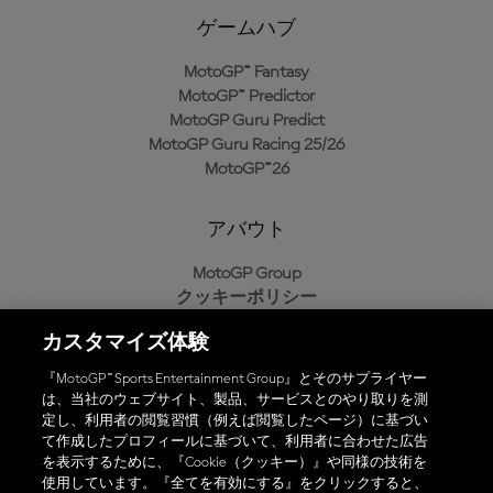
ゲームハブ
MotoGP™ Fantasy
MotoGP™ Predictor
MotoGP Guru Predict
MotoGP Guru Racing 25/26
MotoGP™26
アバウト
MotoGP Group
クッキーポリシー
利用規約
カスタマイズ体験
プライバシーポリシー
購入ポリシー
『MotoGP™ Sports Entertainment Group』とそのサプライヤー
は、当社のウェブサイト、製品、サービスとのやり取りを測
定し、利用者の閲覧習慣（例えば閲覧したページ）に基づい
て作成したプロフィールに基づいて、利用者に合わせた広告
オフィシャルアプリ
を表示するために、『Cookie（クッキー）』や同様の技術を
使用しています。『全てを有効にする』をクリックすると、