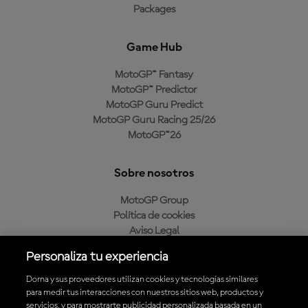
Packages
Game Hub
MotoGP™ Fantasy
MotoGP™ Predictor
MotoGP Guru Predict
MotoGP Guru Racing 25/26
MotoGP™26
Sobre nosotros
MotoGP Group
Política de cookies
Aviso Legal
Política de privacidad
Personaliza tu experiencia
Política de compra
Dorna y sus proveedores utilizan cookies y tecnologías similares
para medir tus interacciones con nuestros sitios web, productos y
servicios, y para mostrarte publicidad personalizada basada en un