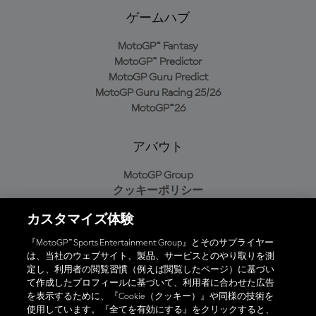
ゲームハブ
MotoGP™ Fantasy
MotoGP™ Predictor
MotoGP Guru Predict
MotoGP Guru Racing 25/26
MotoGP™26
アバウト
MotoGP Group
クッキーポリシー
利用規約
カスタマイズ体験
プライバシーポリシー
購入ポリシー
『MotoGP™ Sports Entertainment Group』とそのサプライヤー
は、当社のウェブサイト、製品、サービスとのやり取りを測
定し、利用者の閲覧習慣（例えば閲覧したページ）に基づい
て作成したプロフィールに基づいて、利用者に合わせた広告
オフィシャルアプリ
を表示するために、『Cookie（クッキー）』や同様の技術を
使用しています。『全てを有効にする』をクリックすると、