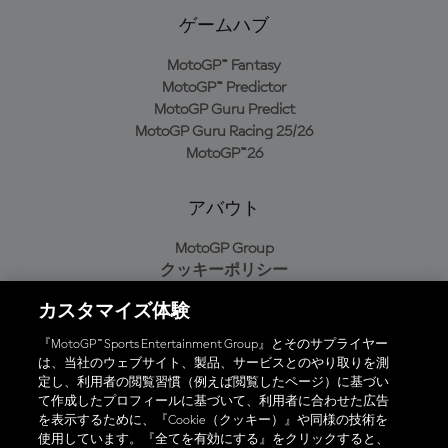
ゲームハブ
MotoGP™ Fantasy
MotoGP™ Predictor
MotoGP Guru Predict
MotoGP Guru Racing 25/26
MotoGP™26
アバウト
MotoGP Group
クッキーポリシー
利用規約
カスタマイズ体験
プライバシーポリシー
購入ポリシー
『MotoGP™ Sports Entertainment Group』とそのサプライヤー
は、当社のウェブサイト、製品、サービスとのやり取りを測
定し、利用者の閲覧習慣（例えば閲覧したページ）に基づい
て作成したプロフィールに基づいて、利用者に合わせた広告
オフィシャルアプリ
を表示するために、『Cookie（クッキー）』や同様の技術を
使用しています。『全てを有効にする』をクリックすると、