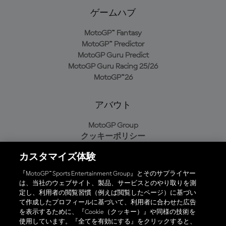
ゲームハブ
MotoGP™ Fantasy
MotoGP™ Predictor
MotoGP Guru Predict
MotoGP Guru Racing 25/26
MotoGP™26
アバウト
MotoGP Group
クッキーポリシー
利用規約
カスタマイズ体験
プライバシーポリシー
購入ポリシー
『MotoGP™ Sports Entertainment Group』とそのサプライヤー
は、当社のウェブサイト、製品、サービスとのやり取りを測
定し、利用者の閲覧習慣（例えば閲覧したページ）に基づい
て作成したプロフィールに基づいて、利用者に合わせた広告
オフィシャルアプリ
を表示するために、『Cookie（クッキー）』や同様の技術を
使用しています。『全てを有効にする』をクリックすると、