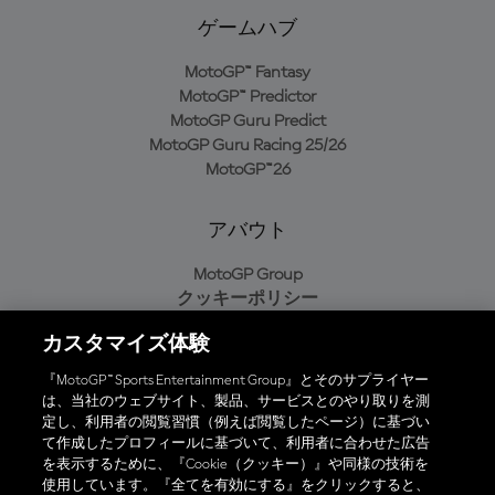
ゲームハブ
MotoGP™ Fantasy
MotoGP™ Predictor
MotoGP Guru Predict
MotoGP Guru Racing 25/26
MotoGP™26
アバウト
MotoGP Group
クッキーポリシー
利用規約
カスタマイズ体験
プライバシーポリシー
購入ポリシー
『MotoGP™ Sports Entertainment Group』とそのサプライヤー
は、当社のウェブサイト、製品、サービスとのやり取りを測
定し、利用者の閲覧習慣（例えば閲覧したページ）に基づい
て作成したプロフィールに基づいて、利用者に合わせた広告
オフィシャルアプリ
を表示するために、『Cookie（クッキー）』や同様の技術を
使用しています。『全てを有効にする』をクリックすると、