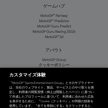
ゲームハブ
MotoGP™ Fantasy
MotoGP™ Predictor
MotoGP Guru Predict
MotoGP Guru Racing 25/26
MotoGP™26
アバウト
MotoGP Group
クッキーポリシー
利用規約
カスタマイズ体験
プライバシーポリシー
購入ポリシー
『MotoGP™ Sports Entertainment Group』とそのサプライヤー
は、当社のウェブサイト、製品、サービスとのやり取りを測
定し、利用者の閲覧習慣（例えば閲覧したページ）に基づい
て作成したプロフィールに基づいて、利用者に合わせた広告
オフィシャルアプリ
を表示するために、『Cookie（クッキー）』や同様の技術を
使用しています。『全てを有効にする』をクリックすると、