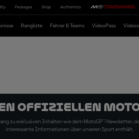
lity
Packages
Shop
Authentics
bnisse
Rangliste
Fahrer & Teams
VideoPass
Videos
den offiziellen Mot
ugang zu exklusiven Inhalten wie dem MotoGP™-Newsletter, d
interessante Informationen über unseren Sport enthält.