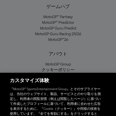
ゲームハブ
MotoGP™ Fantasy
MotoGP™ Predictor
MotoGP Guru Predict
MotoGP Guru Racing 25/26
MotoGP™26
アバウト
MotoGP Group
クッキーポリシー
利用規約
カスタマイズ体験
プライバシーポリシー
購入ポリシー
『MotoGP™ Sports Entertainment Group』とそのサプライヤー
は、当社のウェブサイト、製品、サービスとのやり取りを測
定し、利用者の閲覧習慣（例えば閲覧したページ）に基づい
て作成したプロフィールに基づいて、利用者に合わせた広告
オフィシャルアプリ
を表示するために、『Cookie（クッキー）』や同様の技術を
使用しています。『全てを有効にする』をクリックすると、