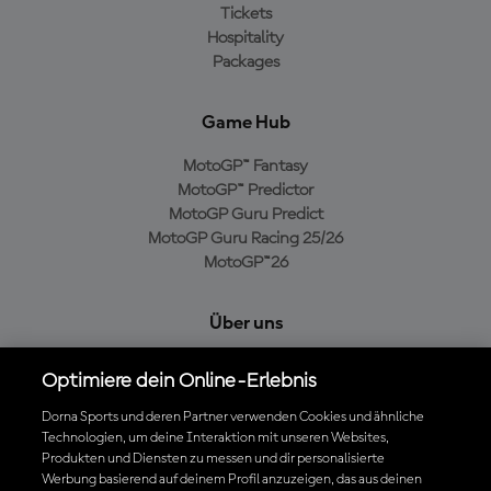
Tickets
Hospitality
Packages
Game Hub
MotoGP™ Fantasy
MotoGP™ Predictor
MotoGP Guru Predict
MotoGP Guru Racing 25/26
MotoGP™26
Über uns
MotoGP Group
Optimiere dein Online-Erlebnis
Cookie-Richtlinien
Geschäftsbedingungen
Dorna Sports und deren Partner verwenden Cookies und ähnliche
Technologien, um deine Interaktion mit unseren Websites,
Datenschutzrichtlinien
Produkten und Diensten zu messen und dir personalisierte
Kaufrichtlinie
Werbung basierend auf deinem Profil anzuzeigen, das aus deinen