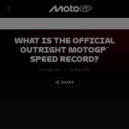
What is the official
outright MotoGP™
speed record?
motogp.com
31 May 2024
SHARE