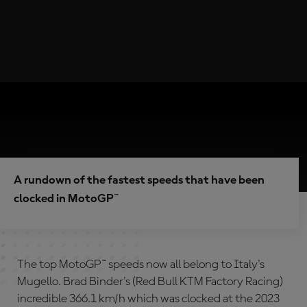
A rundown of the fastest speeds that have been
clocked in MotoGP™
The top MotoGP™ speeds now all belong to Italy's
Mugello. Brad Binder's (Red Bull KTM Factory Racing)
incredible 366.1 km/h which was clocked at the 2023