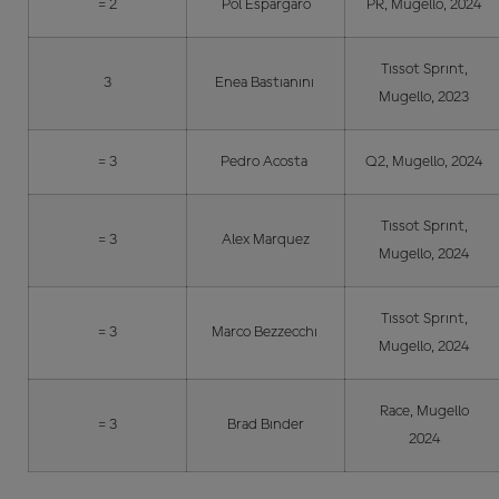
= 2
Pol Espargaro
PR, Mugello, 2024
Tissot Sprint,
3
Enea Bastianini
Mugello, 2023
= 3
Pedro Acosta
Q2, Mugello, 2024
Tissot Sprint,
= 3
Alex Marquez
Mugello, 2024
Tissot Sprint,
= 3
Marco Bezzecchi
Mugello, 2024
Race, Mugello
= 3
Brad Binder
2024