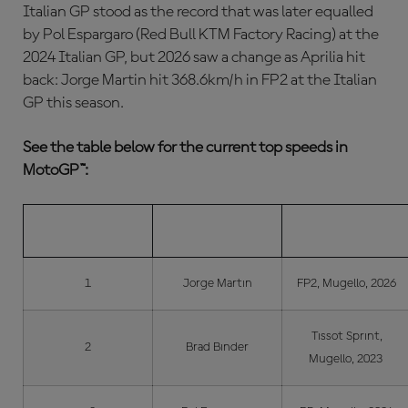
Italian GP stood as the record that was later equalled
by Pol Espargaro (Red Bull KTM Factory Racing) at the
2024 Italian GP, but 2026 saw a change as Aprilia hit
back: Jorge Martin hit 368.6km/h in FP2 at the Italian
GP this season.
See the table below for the current top speeds in
MotoGP™:
POS.
RIDER
WHEN/WHERE
1
Jorge Martin
FP2, Mugello, 2026
Tissot Sprint,
2
Brad Binder
Mugello, 2023