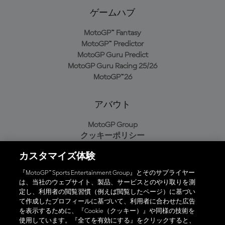
ゲームハブ
MotoGP™ Fantasy
MotoGP™ Predictor
MotoGP Guru Predict
MotoGP Guru Racing 25/26
MotoGP™26
アバウト
MotoGP Group
クッキーポリシー
利用規約
カスタマイズ体験
プライバシーポリシー
購入ポリシー
『MotoGP™ Sports Entertainment Group』とそのサプライヤー
は、当社のウェブサイト、製品、サービスとのやり取りを測
定し、利用者の閲覧習慣（例えば閲覧したページ）に基づい
て作成したプロフィールに基づいて、利用者に合わせた広告
オフィシャルアプリ
を表示するために、『Cookie（クッキー）』や同様の技術を
使用しています。『全てを有効にする』をクリックすると、