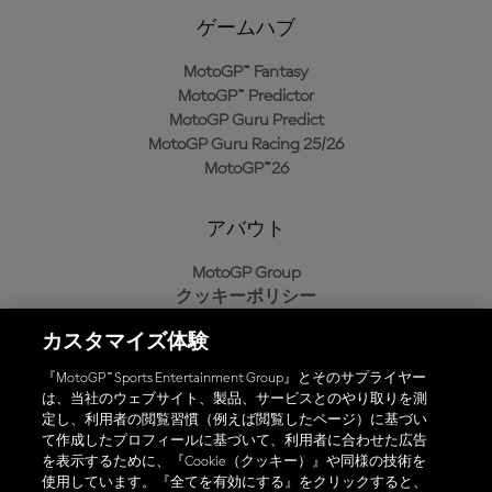
ゲームハブ
MotoGP™ Fantasy
MotoGP™ Predictor
MotoGP Guru Predict
MotoGP Guru Racing 25/26
MotoGP™26
アバウト
MotoGP Group
クッキーポリシー
利用規約
カスタマイズ体験
プライバシーポリシー
購入ポリシー
『MotoGP™ Sports Entertainment Group』とそのサプライヤー
は、当社のウェブサイト、製品、サービスとのやり取りを測
定し、利用者の閲覧習慣（例えば閲覧したページ）に基づい
て作成したプロフィールに基づいて、利用者に合わせた広告
オフィシャルアプリ
を表示するために、『Cookie（クッキー）』や同様の技術を
使用しています。『全てを有効にする』をクリックすると、