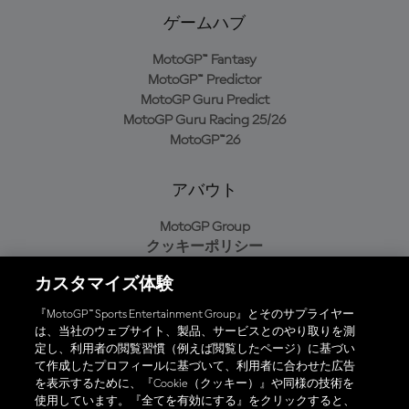
ゲームハブ
MotoGP™ Fantasy
MotoGP™ Predictor
MotoGP Guru Predict
MotoGP Guru Racing 25/26
MotoGP™26
アバウト
MotoGP Group
クッキーポリシー
利用規約
カスタマイズ体験
プライバシーポリシー
購入ポリシー
『MotoGP™ Sports Entertainment Group』とそのサプライヤー
は、当社のウェブサイト、製品、サービスとのやり取りを測
定し、利用者の閲覧習慣（例えば閲覧したページ）に基づい
て作成したプロフィールに基づいて、利用者に合わせた広告
オフィシャルアプリ
を表示するために、『Cookie（クッキー）』や同様の技術を
使用しています。『全てを有効にする』をクリックすると、