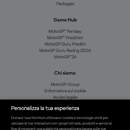
Packages
Game Hub
MotoGP™ Fantasy
MotoGP™ Predictor
MotoGP Guru Predict
MotoGP Guru Racing 25/26
MotoGP™26
Chi siamo
MotoGP Group
Informativa sui cookie
Avviso legale
Informativa sulla privacy
Personalizza la tua esperienza
Condizioni di acquisto
Dorna e i suoi fornitori utilizzano i cookie e tecnologie simili per
valutare le tue interazioni con i propri siti web, prodotti e servizi al
fine di mostrarti una pubblicità personalizzata basata sulle tue