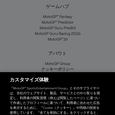
ゲームハブ
MotoGP™ Fantasy
MotoGP™ Predictor
MotoGP Guru Predict
MotoGP Guru Racing 25/26
MotoGP™26
アバウト
MotoGP Group
クッキーポリシー
利用規約
カスタマイズ体験
プライバシーポリシー
購入ポリシー
『MotoGP™ Sports Entertainment Group』とそのサプライヤー
は、当社のウェブサイト、製品、サービスとのやり取りを測
定し、利用者の閲覧習慣（例えば閲覧したページ）に基づい
て作成したプロフィールに基づいて、利用者に合わせた広告
オフィシャルアプリ
を表示するために、『Cookie（クッキー）』や同様の技術を
使用しています。『全てを有効にする』をクリックすると、