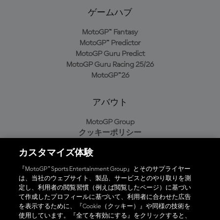
ゲームハブ
MotoGP™ Fantasy
MotoGP™ Predictor
MotoGP Guru Predict
MotoGP Guru Racing 25/26
MotoGP™26
アバウト
MotoGP Group
クッキーポリシー
利用規約
カスタマイズ体験
プライバシーポリシー
購入ポリシー
『MotoGP™ Sports Entertainment Group』とそのサプライヤー
は、当社のウェブサイト、製品、サービスとのやり取りを測
定し、利用者の閲覧習慣（例えば閲覧したページ）に基づい
て作成したプロフィールに基づいて、利用者に合わせた広告
オフィシャルアプリ
を表示するために、『Cookie（クッキー）』や同様の技術を
使用しています。『全てを有効にする』をクリックすると、