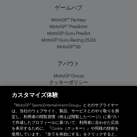
ゲームハブ
MotoGP™ Fantasy
MotoGP™ Predictor
MotoGP Guru Predict
MotoGP Guru Racing 25/26
MotoGP™26
アバウト
MotoGP Group
クッキーポリシー
利用規約
カスタマイズ体験
プライバシーポリシー
購入ポリシー
『MotoGP™ Sports Entertainment Group』とそのサプライヤー
は、当社のウェブサイト、製品、サービスとのやり取りを測
定し、利用者の閲覧習慣（例えば閲覧したページ）に基づい
て作成したプロフィールに基づいて、利用者に合わせた広告
オフィシャルアプリ
を表示するために、『Cookie（クッキー）』や同様の技術を
使用しています。『全てを有効にする』をクリックすると、