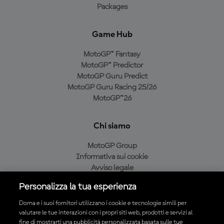
Packages
Game Hub
MotoGP™ Fantasy
MotoGP™ Predictor
MotoGP Guru Predict
MotoGP Guru Racing 25/26
MotoGP™26
Chi siamo
MotoGP Group
Informativa sui cookie
Avviso legale
Informativa sulla privacy
Personalizza la tua esperienza
Condizioni di acquisto
Dorna e i suoi fornitori utilizzano i cookie e tecnologie simili per
valutare le tue interazioni con i propri siti web, prodotti e servizi al
fine di mostrarti una pubblicità personalizzata basata sulle tue