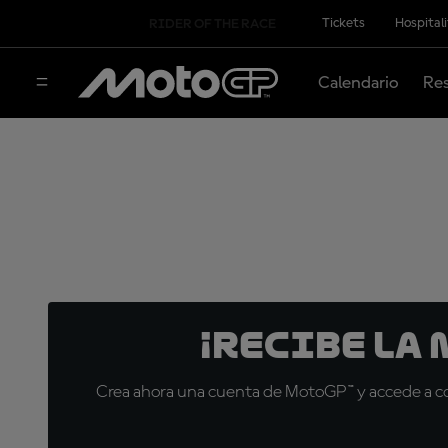
Tickets
Hospital
RIDER OF THE RACE
Calendario
Res
¡Recibe la
Crea ahora una cuenta de MotoGP™ y accede a con