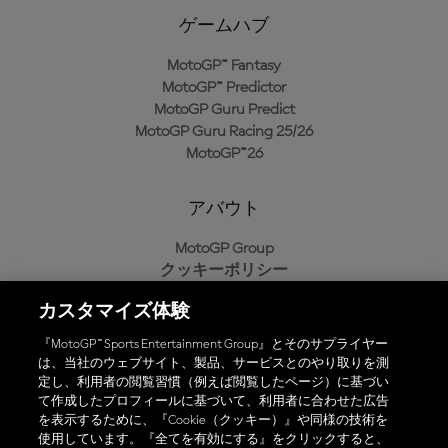
ゲームハブ
MotoGP™ Fantasy
MotoGP™ Predictor
MotoGP Guru Predict
MotoGP Guru Racing 25/26
MotoGP™26
アバウト
MotoGP Group
クッキーポリシー
利用規約
カスタマイズ体験
プライバシーポリシー
購入ポリシー
『MotoGP™ Sports Entertainment Group』とそのサプライヤー
は、当社のウェブサイト、製品、サービスとのやり取りを測
定し、利用者の閲覧習慣（例えば閲覧したページ）に基づい
て作成したプロフィールに基づいて、利用者に合わせた広告
オフィシャルアプリ
を表示するために、『Cookie（クッキー）』や同様の技術を
使用しています。『全てを有効にする』をクリックすると、