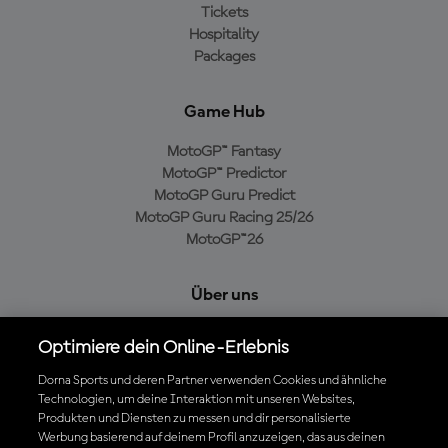
Tickets
Hospitality
Packages
Game Hub
MotoGP™ Fantasy
MotoGP™ Predictor
MotoGP Guru Predict
MotoGP Guru Racing 25/26
MotoGP™26
Über uns
MotoGP Group
Optimiere dein Online-Erlebnis
Cookie-Richtlinien
Geschäftsbedingungen
Dorna Sports und deren Partner verwenden Cookies und ähnliche
Technologien, um deine Interaktion mit unseren Websites,
Datenschutzrichtlinien
Produkten und Diensten zu messen und dir personalisierte
Kaufrichtlinie
Werbung basierend auf deinem Profil anzuzeigen, das aus deinen