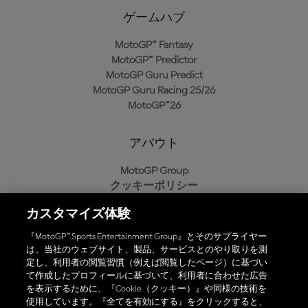
ゲームハブ
MotoGP™ Fantasy
MotoGP™ Predictor
MotoGP Guru Predict
MotoGP Guru Racing 25/26
MotoGP™26
アバウト
MotoGP Group
クッキーポリシー
利用規約
カスタマイズ体験
プライバシーポリシー
購入ポリシー
『MotoGP™ Sports Entertainment Group』とそのサプライヤー
は、当社のウェブサイト、製品、サービスとのやり取りを測
定し、利用者の閲覧習慣（例えば閲覧したページ）に基づい
て作成したプロフィールに基づいて、利用者に合わせた広告
オフィシャルアプリ
を表示するために、『Cookie（クッキー）』や同様の技術を
使用しています。『全てを有効にする』をクリックすると、